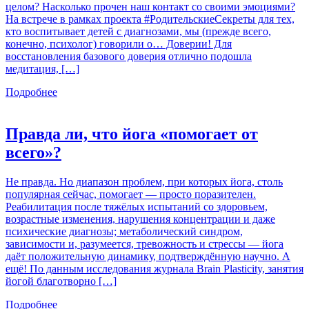
целом? Насколько прочен наш контакт со своими эмоциями?
На встрече в рамках проекта #РодительскиеСекреты для тех,
кто воспитывает детей с диагнозами, мы (прежде всего,
конечно, психолог) говорили о… Доверии! Для
восстановления базового доверия отлично подошла
медитация, […]
Подробнее
Правда ли, что йога «помогает от
всего»?
Не правда. Но диапазон проблем, при которых йога, столь
популярная сейчас, помогает — просто поразителен.
Реабилитация после тяжёлых испытаний со здоровьем,
возрастные изменения, нарушения концентрации и даже
психические диагнозы; метаболический синдром,
зависимости и, разумеется, тревожность и стрессы — йога
даёт положительную динамику, подтверждённую научно. А
ещё! По данным исследования журнала Brain Plasticity, занятия
йогой благотворно […]
Подробнее