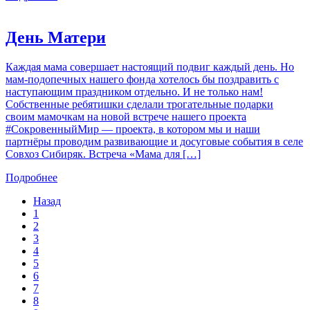
День Матери
Каждая мама совершает настоящий подвиг каждый день. Но
мам-подопечных нашего фонда хотелось бы поздравить с
наступающим праздником отдельно. И не только нам!
Собственные ребятишки сделали трогательные подарки
своим мамочкам на новой встрече нашего проекта
#СокровенныйМир — проекта, в котором мы и наши
партнёры проводим развивающие и досуговые события в селе
Совхоз Сибиряк. Встреча «Мама для […]
Подробнее
Назад
1
2
3
4
5
6
7
8