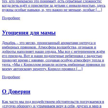
тех, кто прекрасно это понимает, есть серьёзные сложности:
когда речь идёт о присмотре за детьми с инвалидностью, здесь
нужны особые навыки, и, что важно не меньше, особые […]
Подробнее
Угощения для мамы
Декабрь – это месяц, пронизанный ароматами цитруса и
имбирных пряников. Атмосфера волшебства, огоньков и
доброты наполняет наши сердца. Мы все с нетерпением ждём
его прихода. Вот и наши подопечные ребятишки с радостью
проводят время с нянями, создавая особую атмосферу тепла и
уюта. «Мы с Кириллом решили испечь имбирные пряники по
моему авторскому рецепту. Кирилл проявил […]
Подробнее
О Доверии
Как часто мы под воздействием обстоятельств погружаемся в
«глухую оборону» и утрачиваем веру в себя, других и мир в