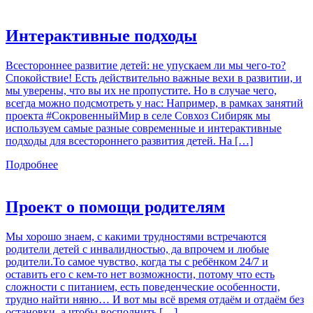
Интерактивные подходы
Всестороннее развитие детей: не упускаем ли мы чего-то?
Спокойствие! Есть действительно важные вехи в развитии, и
мы уверены, что вы их не пропустите. Но в случае чего,
всегда можно подсмотреть у нас: Например, в рамках занятий
проекта #СокровенныйМир в селе Совхоз Сибиряк мы
используем самые разные современные и интерактивные
подходы для всестороннего развития детей. На […]
Подробнее
Проект о помощи родителям
Мы хорошо знаем, с какими трудностями встречаются
родители детей с инвалидностью, да впрочем и любые
родители.То самое чувство, когда ты с ребёнком 24/7 и
оставить его с кем-то нет возможности, потому что есть
сложности с питанием, есть поведенческие особенности,
трудно найти няню… И вот мы всё время отдаём и отдаём без
остановки, а чтобы восполнить […]