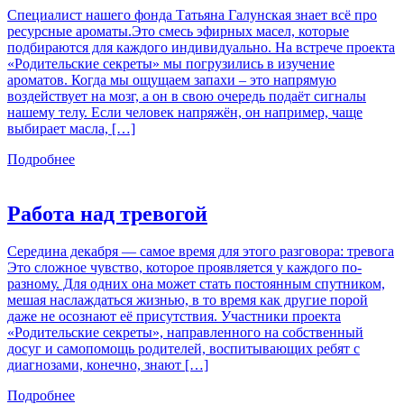
Специалист нашего фонда Татьяна Галунская знает всё про
ресурсные ароматы.Это смесь эфирных масел, которые
подбираются для каждого индивидуально. На встрече проекта
«Родительские секреты» мы погрузились в изучение
ароматов. Когда мы ощущаем запахи – это напрямую
воздействует на мозг, а он в свою очередь подаёт сигналы
нашему телу. Если человек напряжён, он например, чаще
выбирает масла, […]
Подробнее
Работа над тревогой
Середина декабря — самое время для этого разговора: тревога
Это сложное чувство, которое проявляется у каждого по-
разному. Для одних она может стать постоянным спутником,
мешая наслаждаться жизнью, в то время как другие порой
даже не осознают её присутствия. Участники проекта
«Родительские секреты», направленного на собственный
досуг и самопомощь родителей, воспитывающих ребят с
диагнозами, конечно, знают […]
Подробнее