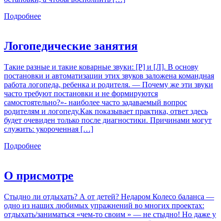
Подробнее
Логопедические занятия
Такие разные и такие коварные звуки: [Р] и [Л]. В основу
постановки и автоматизации этих звуков заложена командная
работа логопеда, ребенка и родителя. — Почему же эти звуки
часто требуют постановки и не формируются
самостоятельно?»- наиболее часто задаваемый вопрос
родителям и логопеду.Как показывает практика, ответ здесь
будет очевиден только после диагностики. Причинами могут
служить: укороченная […]
Подробнее
О присмотре
Стыдно ли отдыхать? А от детей? Недаром Колесо баланса —
одно из наших любимых упражнений во многих проектах:
отдыхать/заниматься «чем-то своим » — не стыдно! Но даже у